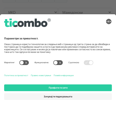
Канцеларии и поддршка
Germany
United Kingdom
Unter den Linden 24, 10117
167 City Road, London, Greater
Berlin, Germany
London, EC1V 1AW, United
Kingdom
United States
Switzerland
131 Continental Dr, Suite 305,
Dorfstrasse 52a, 6390
Newark, Delaware 19713, United
Engelberg, Switzerland
States
Bulgaria
United Arab Emirates
Regus Sofia City West, bul
UAE Dubai Silicon Oasis, DDP
Totleben 53-55, 1606 Sofia,
Building A1, Office 302, Dubai,