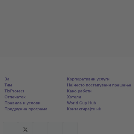
За
Корпоративни услуги
Тим
Најчесто поставувани прашања
TixProtect
Како работи
Отпечаток
Хотели
Правила и услови
World Cup Hub
Придружна програма
Контактирајте нѐ