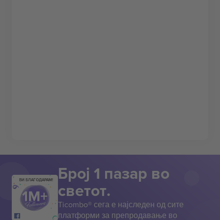
Број 1 пазар во
ВИ БЛАГОДАРАМ!
светот.
Ticombo® сега е најследен од сите
платформи за препродавање во