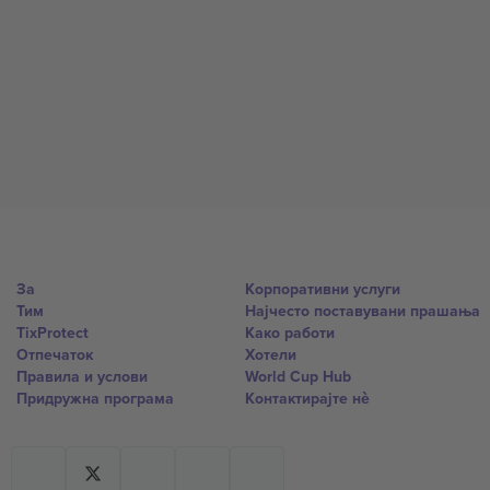
За
Корпоративни услуги
Тим
Најчесто поставувани прашања
TixProtect
Како работи
Отпечаток
Хотели
Правила и услови
World Cup Hub
Придружна програма
Контактирајте нѐ