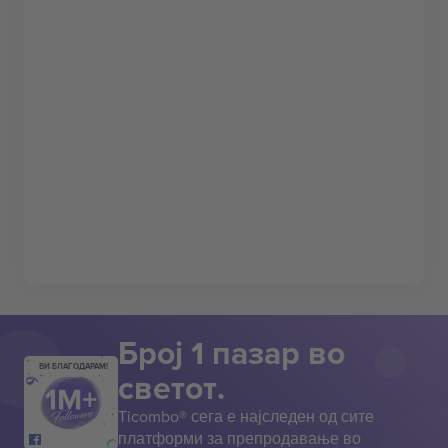
Број 1 пазар во
ВИ БЛАГОДАРАМ!
светот.
Ticombo® сега е најследен од сите
платформи за препродавање во