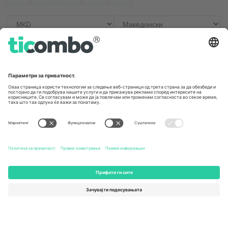
Канцеларии и поддршка
Germany
United Kingdom
Unter den Linden 24, 10117
167 City Road, London, Greater
Berlin, Germany
London, EC1V 1AW, United
Kingdom
United States
Switzerland
131 Continental Dr, Suite 305,
Dorfstrasse 52a, 6390
Newark, Delaware 19713, United
Engelberg, Switzerland
States
Bulgaria
United Arab Emirates
Regus Sofia City West, bul
UAE Dubai Silicon Oasis, DDP
Totleben 53-55, 1606 Sofia,
Building A1, Office 302, Dubai,