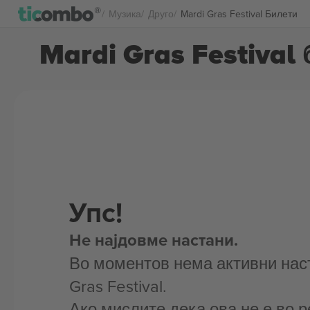
Музика
Друго
Mardi Gras Festival Билети
Mardi Gras Festival
Упс!
Не најдовме настани.
Во моментов нема активни наст
Gras Festival.
Ако мислите дека ова не е во р