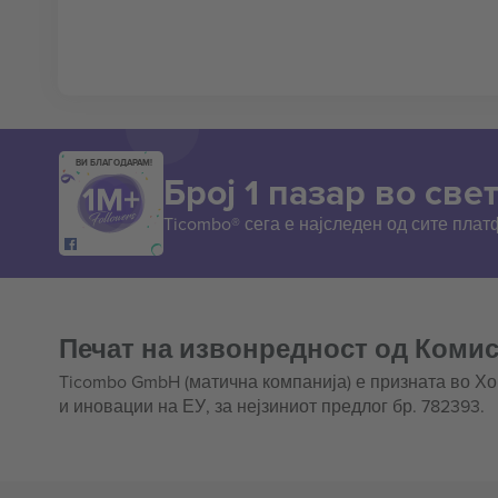
ВИ БЛАГОДАРАМ!
Број 1 пазар во свет
Ticombo® сега е најследен од сите пла
Печат на извонредност од Комис
Ticombo GmbH (матична компанија) е призната во Х
и иновации на ЕУ, за нејзиниот предлог бр. 782393.