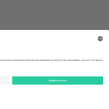
ondon, EC1V 1AW, United Kingdom
Switzerland