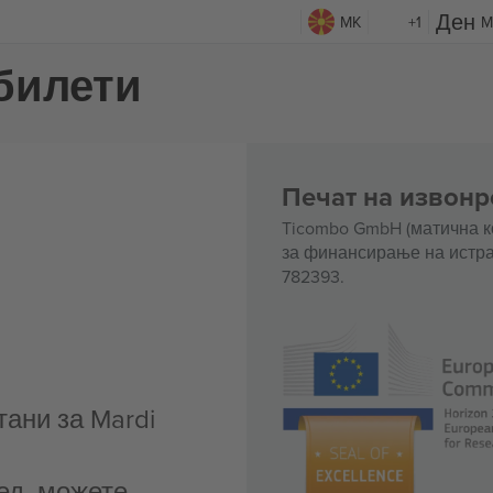
MK
+1
M
 билети
Печат на извонр
Ticombo GmbH (матична к
за финансирање на истра
782393.
ани за Mardi
ед, можете