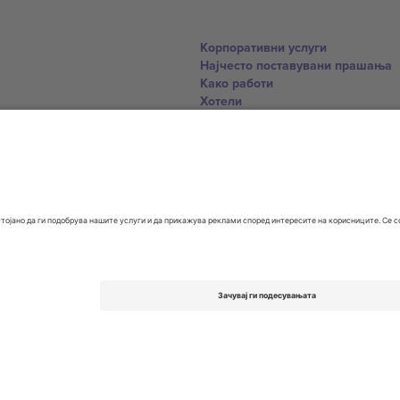
Корпоративни услуги
Најчесто поставувани прашања
Како работи
Хотели
World Cup Hub
Контактирајте нѐ
United Kingdom
167 City Road, London, Greater L
Switzerland
United States
Dorfstrasse 52a, 6390 Engelberg, 