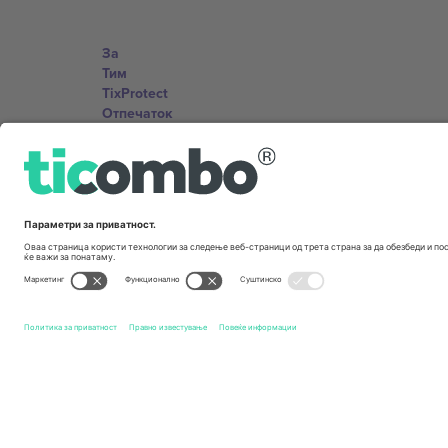
За
Тим
TixProtect
Отпечаток
Правила и услови
Придружна програма
Канцеларии и поддршка
Germany
Unter den Linden 24, 10117 Berlin, Germany
United States
131 Continental Dr, Suite 305, Newark, Delaware 19713, 