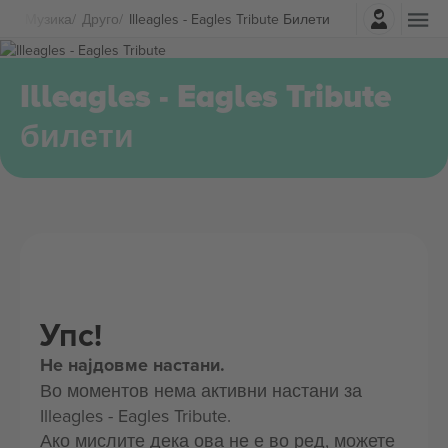
Најави се
Музика
Друго
Illeagles - Eagles Tribute Билети
Illeagles - Eagles Tribute
билети
Упс!
Не најдовме настани.
Во моментов нема активни настани за
Illeagles - Eagles Tribute.
Ако мислите дека ова не е во ред, можете