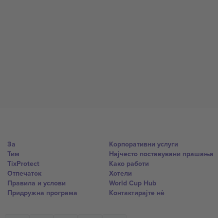
За
Корпоративни услуги
Тим
Најчесто поставувани прашања
TixProtect
Како работи
Отпечаток
Хотели
Правила и услови
World Cup Hub
Придружна програма
Контактирајте нѐ