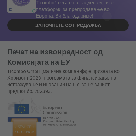
Ticombo® сега е најследен од сите
платформи за препродавање во
Европа. Ви благодариме!
ЗАПОЧНЕТЕ СО ПРОДАЖБА
Печат на извонредност од
Комисијата на ЕУ
Ticombo GmbH (матична компанија) е призната во
Хоризонт 2020, програмата за финансирање на
истражување и иновации на ЕУ, за нејзиниот
предлог бр. 782393.