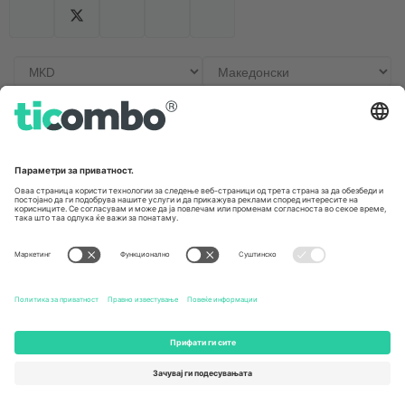
Канцеларии и поддршка
Germany
United Kingdom
Unter den Linden 24, 10117
167 City Road, London, Greater
Berlin, Germany
London, EC1V 1AW, United
Kingdom
United States
Switzerland
131 Continental Dr, Suite 305,
Dorfstrasse 52a, 6390
Newark, Delaware 19713, United
Engelberg, Switzerland
States
Bulgaria
United Arab Emirates