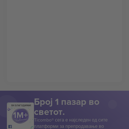
Број 1 пазар во
ВИ БЛАГОДАРАМ!
светот.
Ticombo® сега е најследен од сите
платформи за препродавање во