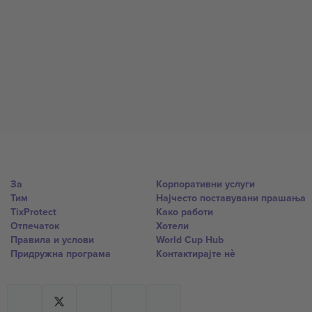
За
Корпоративни услуги
Тим
Најчесто поставувани прашања
TixProtect
Како работи
Отпечаток
Хотели
Правила и услови
World Cup Hub
Придружна програма
Контактирајте нѐ