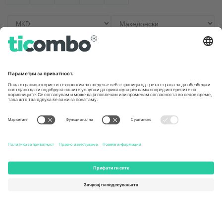
Канцеларии и поддршка
Germany
United Kingdom
Unter den Linden 24, 10117
167 City Road, London, Greater
Berlin, Germany
London, EC1V 1AW, United
Kingdom
United States
Switzerland
131 Continental Dr, Suite 305,
Dorfstrasse 52a, 6390
Newark, Delaware 19713, United
Engelberg, Switzerland
States
Bulgaria
United Arab Emirates
Regus Sofia City West, bul
UAE Dubai Silicon Oasis, DDP
Totleben 53-55, 1606 Sofia,
Building A1, Office 302, Dubai,