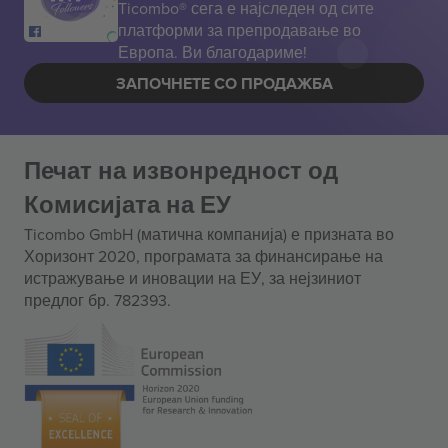
Ticombo® сега е најследен од сите
платформи за препродавање во
Европа. Ви благодариме!
ЗАПОЧНЕТЕ СО ПРОДАЖБА
Печат на извонредност од
Комисијата на ЕУ
Ticombo GmbH (матична компанија) е призната во
Хоризонт 2020, програмата за финансирање на
истражување и иновации на ЕУ, за нејзиниот
предлог бр. 782393.