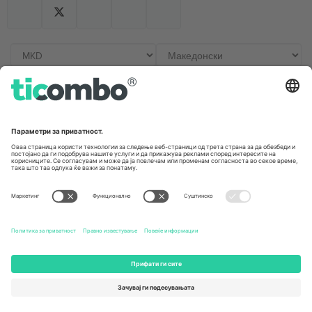
Канцеларии и поддршка
Germany
United Kingdom
Unter den Linden 24, 10117
167 City Road, London, Greater
Berlin, Germany
London, EC1V 1AW, United
Kingdom
United States
Switzerland
131 Continental Dr, Suite 305,
Dorfstrasse 52a, 6390
Newark, Delaware 19713, United
Engelberg, Switzerland
States
Bulgaria
United Arab Emirates