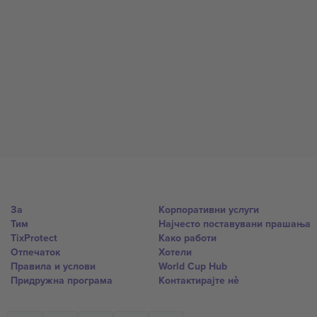
За
Корпоративни услуги
Тим
Најчесто поставувани прашања
TixProtect
Како работи
Отпечаток
Хотели
Правила и услови
World Cup Hub
Придружна програма
Контактирајте нѐ