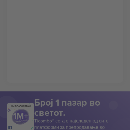
Број 1 пазар во
ВИ БЛАГОДАРАМ!
светот.
Ticombo® сега е најследен од сите
платформи за препродавање во