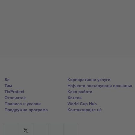
За
Корпоративни услуги
Тим
Најчесто поставувани прашања
TixProtect
Како работи
Отпечаток
Хотели
Правила и услови
World Cup Hub
Придружна програма
Контактирајте нѐ