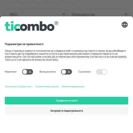
Канцеларии и поддршка
Germany
United Kingdom
Unter den Linden 24, 10117
167 City Road, London, Greater
Berlin, Germany
London, EC1V 1AW, United
Kingdom
United States
Switzerland
131 Continental Dr, Suite 305,
Dorfstrasse 52a, 6390
Newark, Delaware 19713, United
Engelberg, Switzerland
States
Bulgaria
United Arab Emirates
Regus Sofia City West, bul
UAE Dubai Silicon Oasis, DDP
Totleben 53-55, 1606 Sofia,
Building A1, Office 302, Dubai,