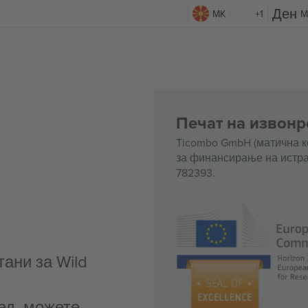
MK
+1
M
Печат на извонр
Ticombo GmbH (матична к
за финансирање на истра
782393.
ани за Wild
ед, можете