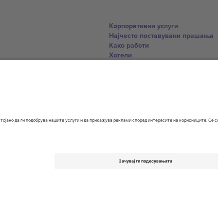
Корпоративни услуги
Најчесто поставувани прашања
Како работи
Хотели
World Cup Hub
Контактирајте нѐ
United Kingdom
167 City Road, London, Greater L
Switzerland
United States
Dorfstrasse 52a, 6390 Engelberg, 