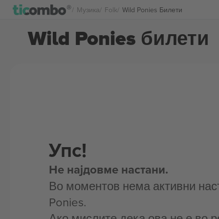
Музика
Folk
Wild Ponies Билети
Wild Ponies билети
Упс!
Не најдовме настани.
Во моментов нема активни наст
Ponies.
Ако мислите дека ова не е во р