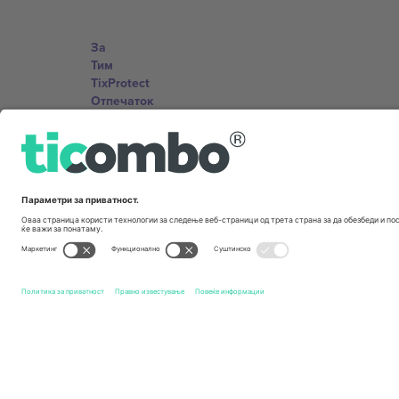
За
Тим
TixProtect
Отпечаток
Правила и услови
Придружна програма
Канцеларии и поддршка
Germany
Unter den Linden 24, 10117 Berlin, Germany
United States
131 Continental Dr, Suite 305, Newark, Delaware 19713, 