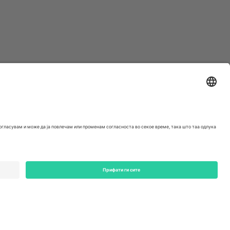
ondon, EC1V 1AW, United Kingdom
Switzerland