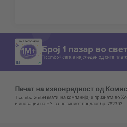
ВИ БЛАГОДАРАМ!
Број 1 пазар во свет
Ticombo® сега е најследен од сите пла
Печат на извонредност од Комис
Ticombo GmbH (матична компанија) е призната во Х
и иновации на ЕУ, за нејзиниот предлог бр. 782393.