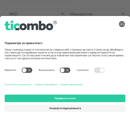
Канцеларии и поддршка
Germany
United Kingdom
Unter den Linden 24, 10117
167 City Road, London, Greater
Berlin, Germany
London, EC1V 1AW, United
Kingdom
United States
Switzerland
131 Continental Dr, Suite 305,
Dorfstrasse 52a, 6390
Newark, Delaware 19713, United
Engelberg, Switzerland
States
Bulgaria
United Arab Emirates
Regus Sofia City West, bul
UAE Dubai Silicon Oasis, DDP
Totleben 53-55, 1606 Sofia,
Building A1, Office 302, Dubai,