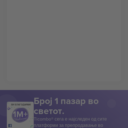
Број 1 пазар во
ВИ БЛАГОДАРАМ!
светот.
Ticombo® сега е најследен од сите
платформи за препродавање во