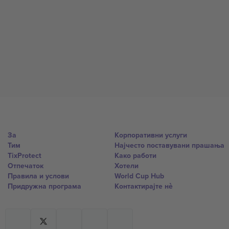
За
Корпоративни услуги
Тим
Најчесто поставувани прашања
TixProtect
Како работи
Отпечаток
Хотели
Правила и услови
World Cup Hub
Придружна програма
Контактирајте нѐ