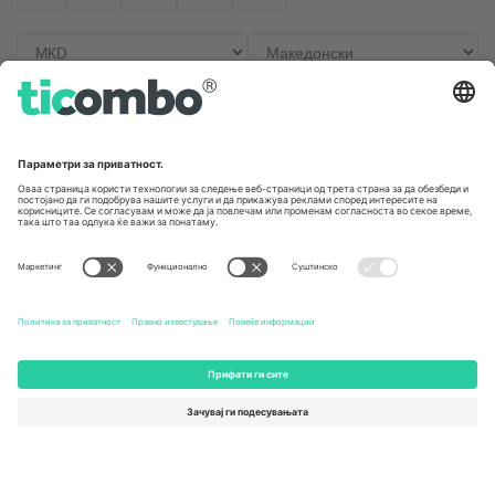
Канцеларии и поддршка
Germany
United Kingdom
Unter den Linden 24, 10117
167 City Road, London, Greater
Berlin, Germany
London, EC1V 1AW, United
Kingdom
United States
Switzerland
131 Continental Dr, Suite 305,
Dorfstrasse 52a, 6390
Newark, Delaware 19713, United
Engelberg, Switzerland
States
Bulgaria
United Arab Emirates
Regus Sofia City West, bul
UAE Dubai Silicon Oasis, DDP
Totleben 53-55, 1606 Sofia,
Building A1, Office 302, Dubai,