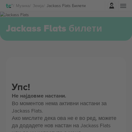
Најави се
Музика
Земја
Jackass Flats Билети
Jackass Flats билети
Упс!
Не најдовме настани.
Во моментов нема активни настани за
Jackass Flats.
Ако мислите дека ова не е во ред, можете
да додадете нов настан на Jackass Flats