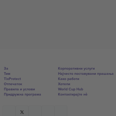
За
Корпоративни услуги
Тим
Најчесто поставувани прашања
TixProtect
Како работи
Отпечаток
Хотели
Правила и услови
World Cup Hub
Придружна програма
Контактирајте нѐ