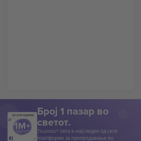
Број 1 пазар во
ВИ БЛАГОДАРАМ!
светот.
Ticombo® сега е најследен од сите
платформи за препродавање во