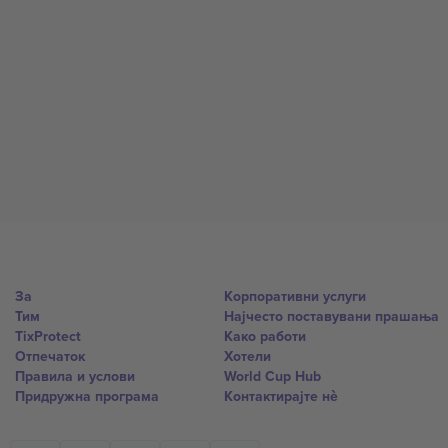
За
Корпоративни услуги
Тим
Најчесто поставувани прашања
TixProtect
Како работи
Отпечаток
Хотели
Правила и услови
World Cup Hub
Придружна програма
Контактирајте нѐ