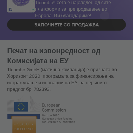
Ticombo® сега е најследен од сите
платформи за препродавање во
Европа. Ви благодариме!
ЗАПОЧНЕТЕ СО ПРОДАЖБА
Печат на извонредност од
Комисијата на ЕУ
Ticombo GmbH (матична компанија) е призната во
Хоризонт 2020, програмата за финансирање на
истражување и иновации на ЕУ, за нејзиниот
предлог бр. 782393.