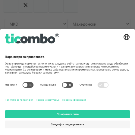
Канцеларии и поддршка
Germany
United Kingdom
Unter den Linden 24, 10117
167 City Road, London, Greater
Berlin, Germany
London, EC1V 1AW, United
Kingdom
United States
Switzerland
131 Continental Dr, Suite 305,
Dorfstrasse 52a, 6390
Newark, Delaware 19713, United
Engelberg, Switzerland
States
Bulgaria
United Arab Emirates