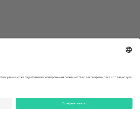
ondon, EC1V 1AW, United Kingdom
Switzerland