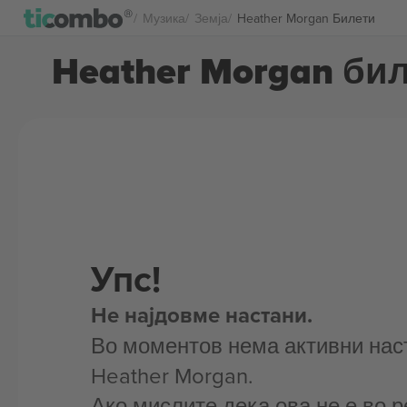
Музика
Земја
Heather Morgan Билети
Heather Morgan би
Упс!
Не најдовме настани.
Во моментов нема активни нас
Heather Morgan.
Ако мислите дека ова не е во р