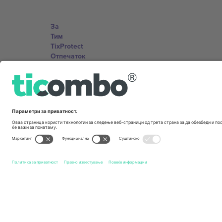
За
Тим
TixProtect
Отпечаток
Правила и услови
Придружна програма
Канцеларии и поддршка
Germany
Unter den Linden 24, 10117 Berlin, Germany
United States
131 Continental Dr, Suite 305, Newark, Delaware 19713, 