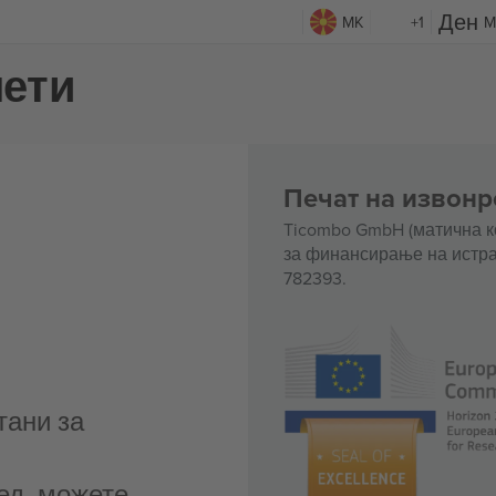
MK
+1
M
лети
Печат на извонр
Ticombo GmbH (матична к
за финансирање на истра
782393.
тани за
ед, можете