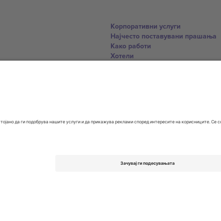
Корпоративни услуги
Најчесто поставувани прашања
Како работи
Хотели
World Cup Hub
Контактирајте нѐ
United Kingdom
167 City Road, London, Greater L
Switzerland
United States
Dorfstrasse 52a, 6390 Engelberg, 