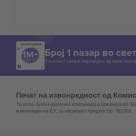
ВИ БЛАГОДАРАМ!
Број 1 пазар во свет
Ticombo® сега е најследен од сите пла
Печат на извонредност од Комис
Ticombo GmbH (матична компанија) е призната во Х
и иновации на ЕУ, за нејзиниот предлог бр. 782393.