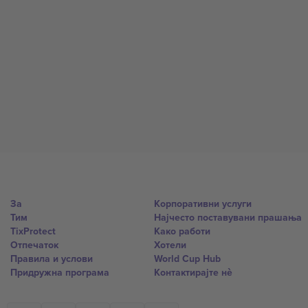
За
Корпоративни услуги
Тим
Најчесто поставувани прашања
TixProtect
Како работи
Отпечаток
Хотели
Правила и услови
World Cup Hub
Придружна програма
Контактирајте нѐ