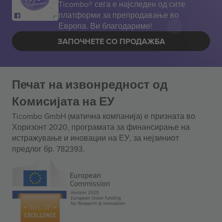
Ticombo® сега е најследен од сите
платформи за препродавање во
Европа. Ви благодариме!
ЗАПОЧНЕТЕ СО ПРОДАЖБА
Печат на извонредност од
Комисијата на ЕУ
Ticombo GmbH (матична компанија) е призната во
Хоризонт 2020, програмата за финансирање на
истражување и иновации на ЕУ, за нејзиниот
предлог бр. 782393.