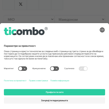
Канцеларии и поддршка
Germany
United Kingdom
Unter den Linden 24, 10117
167 City Road, London, Greater
Berlin, Germany
London, EC1V 1AW, United
Kingdom
United States
Switzerland
131 Continental Dr, Suite 305,
Dorfstrasse 52a, 6390
Newark, Delaware 19713, United
Engelberg, Switzerland
States
Bulgaria
United Arab Emirates