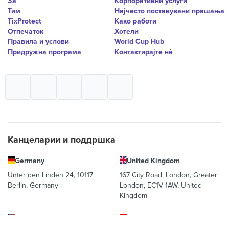
За
Корпоративни услуги
Тим
Најчесто поставувани прашања
TixProtect
Како работи
Отпечаток
Хотели
Правила и услови
World Cup Hub
Придружна програма
Контактирајте нѐ
Канцеларии и поддршка
Germany
United Kingdom
Unter den Linden 24, 10117
167 City Road, London, Greater
Berlin, Germany
London, EC1V 1AW, United
Kingdom
United States
Switzerland