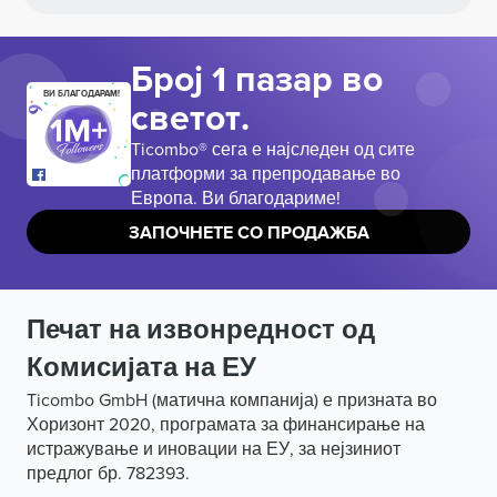
Број 1 пазар во
ВИ БЛАГОДАРАМ!
светот.
Ticombo® сега е најследен од сите
платформи за препродавање во
Европа. Ви благодариме!
ЗАПОЧНЕТЕ СО ПРОДАЖБА
Печат на извонредност од
Комисијата на ЕУ
Ticombo GmbH (матична компанија) е призната во
Хоризонт 2020, програмата за финансирање на
истражување и иновации на ЕУ, за нејзиниот
предлог бр. 782393.