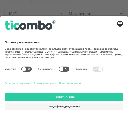
Канцеларии и поддршка
Germany
United Kingdom
Unter den Linden 24, 10117
167 City Road, London, Greater
Berlin, Germany
London, EC1V 1AW, United
Kingdom
United States
Switzerland
131 Continental Dr, Suite 305,
Dorfstrasse 52a, 6390
Newark, Delaware 19713, United
Engelberg, Switzerland
States
Bulgaria
United Arab Emirates
Regus Sofia City West, bul
UAE Dubai Silicon Oasis, DDP
Totleben 53-55, 1606 Sofia,
Building A1, Office 302, Dubai,