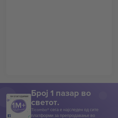
Број 1 пазар во
ВИ БЛАГОДАРАМ!
светот.
Ticombo® сега е најследен од сите
платформи за препродавање во