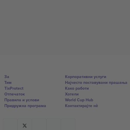
За
Корпоративни услуги
Тим
Најчесто поставувани прашања
TixProtect
Како работи
Отпечаток
Хотели
Правила и услови
World Cup Hub
Придружна програма
Контактирајте нѐ