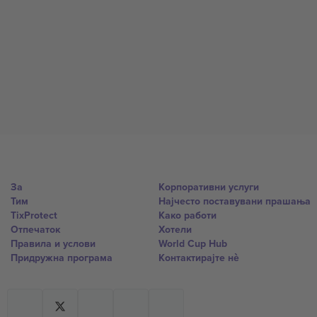
За
Корпоративни услуги
Тим
Најчесто поставувани прашања
TixProtect
Како работи
Отпечаток
Хотели
Правила и услови
World Cup Hub
Придружна програма
Контактирајте нѐ