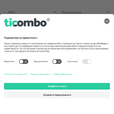
Канцеларии и поддршка
Germany
United Kingdom
Unter den Linden 24, 10117
167 City Road, London, Greater
Berlin, Germany
London, EC1V 1AW, United
Kingdom
United States
Switzerland
131 Continental Dr, Suite 305,
Dorfstrasse 52a, 6390
Newark, Delaware 19713, United
Engelberg, Switzerland
States
Bulgaria
United Arab Emirates
Regus Sofia City West, bul
UAE Dubai Silicon Oasis, DDP
Totleben 53-55, 1606 Sofia,
Building A1, Office 302, Dubai,