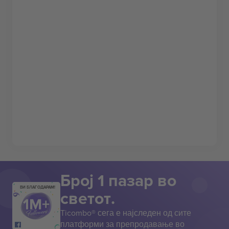
Број 1 пазар во
ВИ БЛАГОДАРАМ!
светот.
Ticombo® сега е најследен од сите
платформи за препродавање во