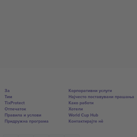
За
Корпоративни услуги
Тим
Најчесто поставувани прашања
TixProtect
Како работи
Отпечаток
Хотели
Правила и услови
World Cup Hub
Придружна програма
Контактирајте нѐ