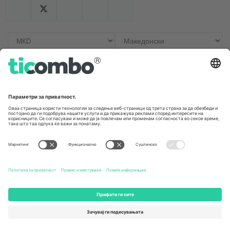
Канцеларии и поддршка
Germany
United Kingdom
Unter den Linden 24, 10117
167 City Road, London, Greater
Berlin, Germany
London, EC1V 1AW, United
Kingdom
United States
Switzerland
131 Continental Dr, Suite 305,
Dorfstrasse 52a, 6390
Newark, Delaware 19713, United
Engelberg, Switzerland
States
Bulgaria
United Arab Emirates