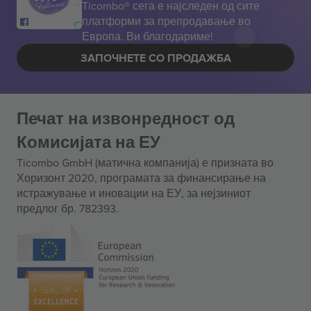
Ticombo® сега е најследен од сите
платформи за препродавање во
Европа. Ви благодариме!
ЗАПОЧНЕТЕ СО ПРОДАЖБА
Печат на извонредност од
Комисијата на ЕУ
Ticombo GmbH (матична компанија) е призната во
Хоризонт 2020, програмата за финансирање на
истражување и иновации на ЕУ, за нејзиниот
предлог бр. 782393.