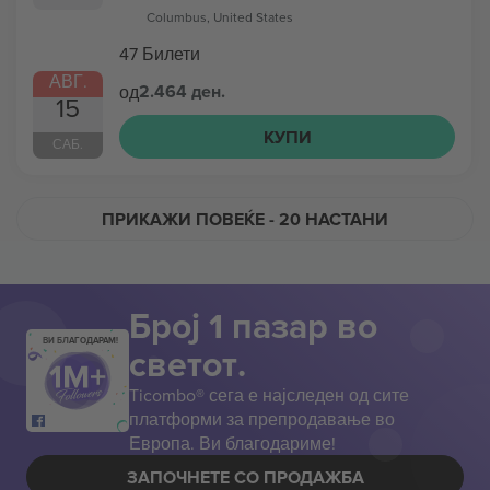
Columbus, United States
47 Билети
АВГ.
2.464 ден.
од
15
КУПИ
САБ.
ПРИКАЖИ ПОВЕЌЕ
- 20 НАСТАНИ
Број 1 пазар во
ВИ БЛАГОДАРАМ!
светот.
Ticombo® сега е најследен од сите
платформи за препродавање во
Европа. Ви благодариме!
ЗАПОЧНЕТЕ СО ПРОДАЖБА