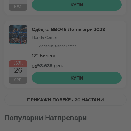
КУПИ
НЕД.
Одбојка ВВО46 Летни игри 2028
Honda Center
Anaheim, United States
122 Билети
ЈУЛ.
98.635 ден.
од
26
КУПИ
СРЕ.
ПРИКАЖИ ПОВЕЌЕ
- 20 НАСТАНИ
Популарни Натпревари