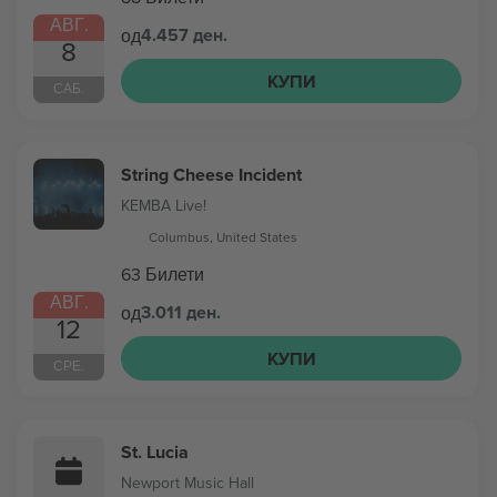
АВГ.
4.457 ден.
од
8
КУПИ
САБ.
String Cheese Incident
KEMBA Live!
Columbus, United States
63 Билети
АВГ.
3.011 ден.
од
12
КУПИ
СРЕ.
St. Lucia
Newport Music Hall